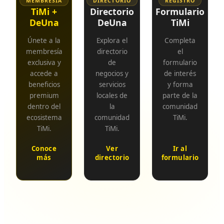
MEMBRESÍA
DIRECTORIO
REGISTRO
TiMi +
Directorio
Formulario
DeUna
DeUna
TiMi
Únete a la
Explora el
Completa
membresía
directorio
el
exclusiva y
de
formulario
accede a
negocios y
de interés
beneficios
servicios
y forma
premium
locales de
parte de la
dentro del
la
comunidad
ecosistema
comunidad
TiMi.
TiMi.
TiMi.
Conoce
Ver
Ir al
más
directorio
formulario