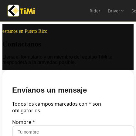
TiMi
Rider
Driver
Se
estamos en Puerto Rico
Contáctanos
Llena el formulario y un miembro del equipo TiMi te
responderá a la brevedad posible.
Envíanos un mensaje
Todos los campos marcados con * son
obligatorios.
Nombre *